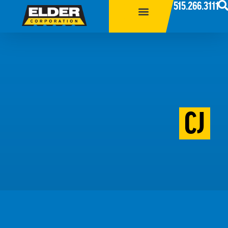
515.266.3111
CJ